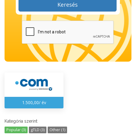
Keresés
1.500,00/ év
Kategória szerint
Popular (3)
gTLD (3)
Other (1)