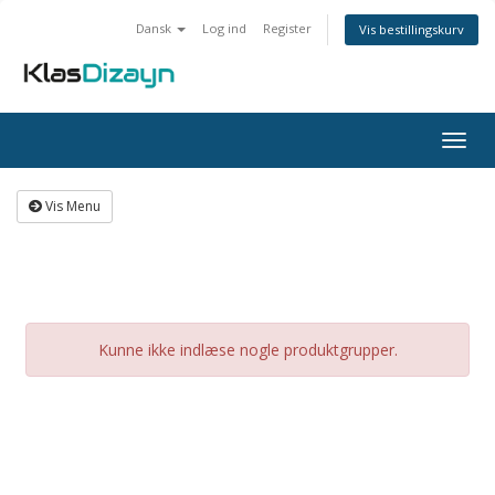
Dansk
Log ind
Register
Vis bestillingskurv
Togg
navig
Vis Menu
Kunne ikke indlæse nogle produktgrupper.