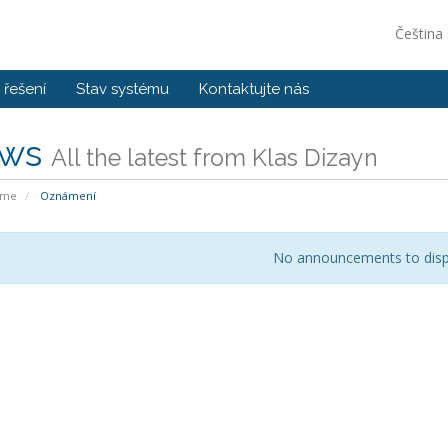
Čeština
řešení
Stav systému
Kontaktujte nás
ws
All the latest from Klas Dizayn
ome
Oznámení
No announcements to disp