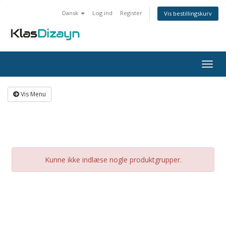
Dansk
Log ind
Register
Vis bestillingskurv
Togg
navig
Vis Menu
Kunne ikke indlæse nogle produktgrupper.