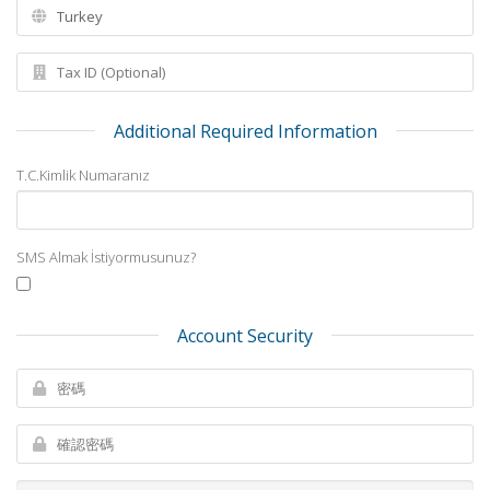
Additional Required Information
T.C.Kimlik Numaranız
SMS Almak İstiyormusunuz?
Account Security