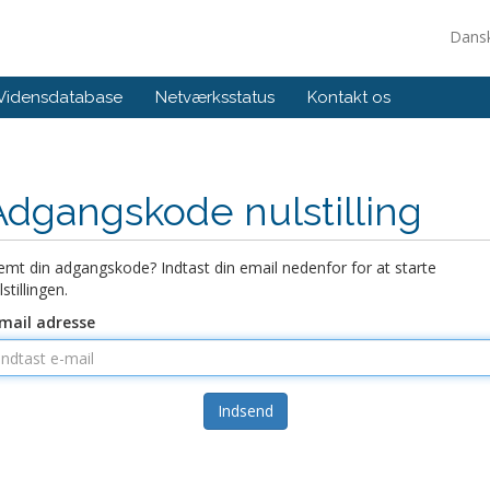
Dans
Vidensdatabase
Netværksstatus
Kontakt os
Adgangskode nulstilling
emt din adgangskode? Indtast din email nedenfor for at starte
lstillingen.
mail adresse
Indsend