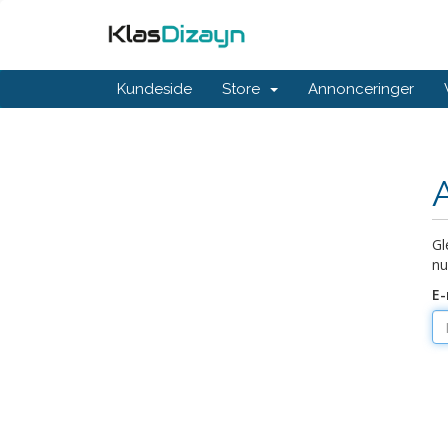
Kundeside
Store
Annonceringer
Gl
nu
E-