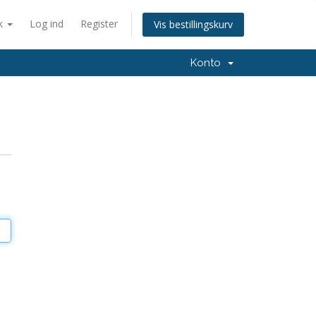
k
Log ind
Register
Vis bestillingskurv
Konto