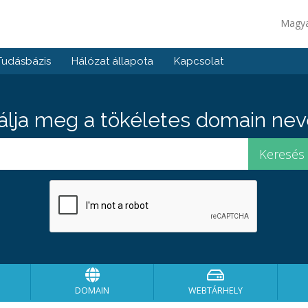
Magy
Tudásbázis
Hálózat állapota
Kapcsolat
álja meg a tökéletes domain neve
DOMAIN
WEBTÁRHELY