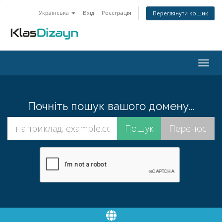
Українська
Вхід
Реєстрація
Переглянути кошик
Togg
navig
Почніть пошук вашого домену...